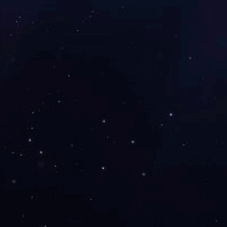
地址：南昌市红谷滩新区丰和中大道456号城投大厦
电话：0791-83983112
投诉热线：0791-83955307
传真：0791-83987222
Copyright 2022 All Rights Reserved.
米兰官方网页版
米兰体育平台app官网
|
开云官方版在线入口
|
米兰电竞（中国