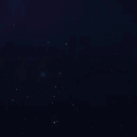
走近建投
资讯中心
业务领域
党
集团简介
领导关怀
城市建设
党
发展历程
集团动态
房产开发
团
建投内刊
招标公告
安全生产
工
赣ICP备12007159号
赣公网安备 36010802000065号
）官方网站
|
九游官方网页版_九游(中国)
|
乐鱼网页版登录入口
|