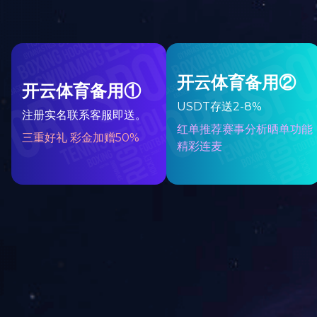
会议强调，要切实提高政治站位，
安全隐患排查整治，确保问题闭环管理
全事故发生，以扎实举措保障公司安全