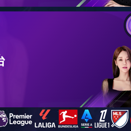
和公司召开节前安全生产警示教育专题
日期：2026-04-29
工作的部署要求，切实筑牢节日安全防线，
隆和公司近
及
在司全体职工
参加会议。
会议精神，通报了近期典型安全事故案例，深刻剖析问