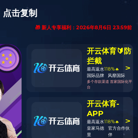
0791-83983112/0791-83955307
米兰
MiLan（中
纪检监察
招标采购
企业文化
国）