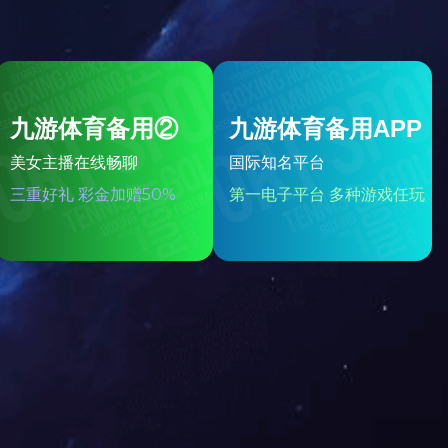
OA系统
官方微信
在线留言
、疏散通道
等重点区域，全面开展节前
返回顶部
通，完善应急处置机制，坚决防范各类安