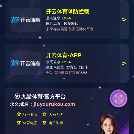
微
购
文
兰
下
0791-83983112
信
公
拨打服务热线
众
号
化
MiLan（中
属
南昌市红谷滩新区丰和中大道456号城投大厦
一键地址导航
国）
公
司
Copyright 2022 All Rights Reserved.
米兰官方网页版
赣ICP备12007159号
赣公网安备 36010802000065号
米兰体育平台app官网
|
开云官方版在线入口
|
米兰电竞（中国）官方网
站
|
九游官方网页版_九游(中国)
|
乐鱼网页版登录入口
|
安博体育
|
九游
（jiuyou.com）体育第一门户
|
开云下注（中国）官网
|
hth华体网站登录
入口
|