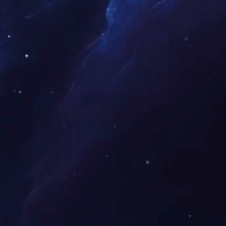
洪腾高速正式通车 开启南昌交通新篇章