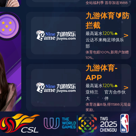
首页
>
业务领域
>
城市建设
清华浮桥：循古融新造匠心桥，串联靖安文态民生