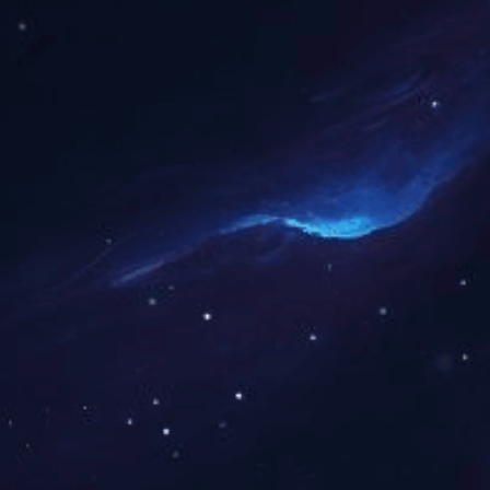
隆兴大桥（北二环二期蒋巷立交）首节箱涵底板顺利浇筑