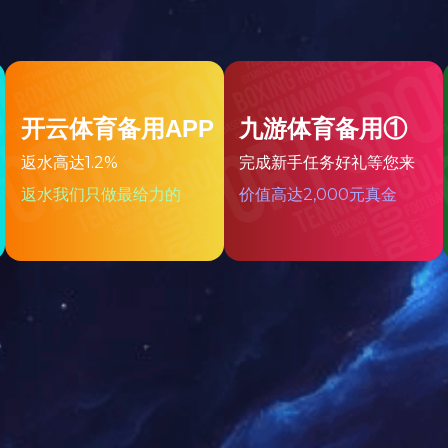
跨越关键节点——北二环一期桩基施工圆满收官