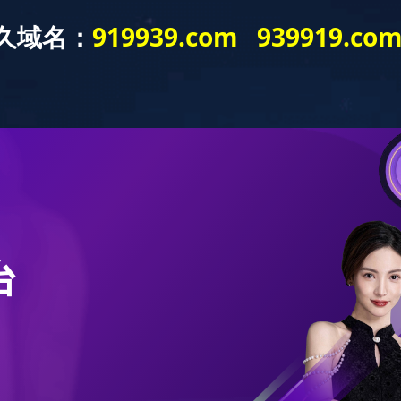
页
走近建投
资讯中心
业务领域
党团建设