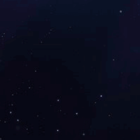
南昌城建公司中标南昌北二绕城高速T2标段
地址：南昌市红谷滩新区丰和中大道456号城投大厦
电话：0791-83983112
投诉热线：0791-83955307
传真：0791-83987222