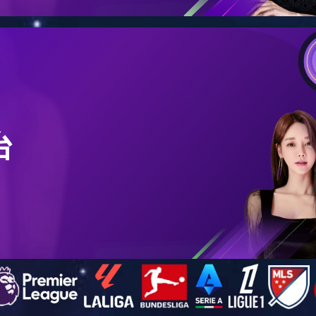
军）
公司、南昌新兴物业有限公司法律顾问中标候选人公