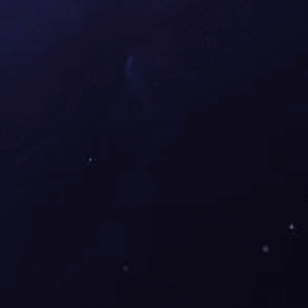
公示
年交安...
租经...