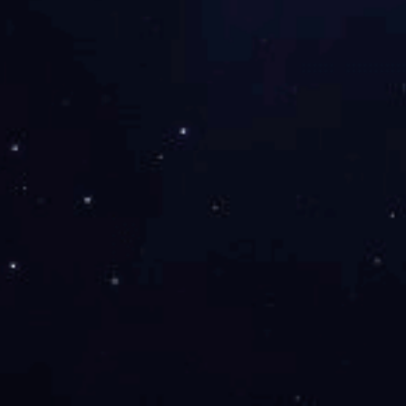
地址：南昌市红谷滩新区丰和中大道456号城投大厦
电话：0791-83983112
投诉热线：0791-83955307
传真：0791-83987222
Copyright 2022 All Rights Reserved.
米兰官方网页版