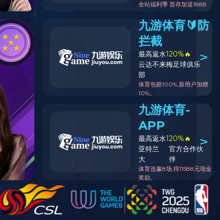
首页
>
招标采购
>
中标公示
示