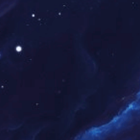
公司聘请消防维保单位服务项目
司2026—2028年劳务派遣服务项目中标候选人公
2028年劳务派遣服务项目中标候选人公示南昌高速公路有限公司2026—20