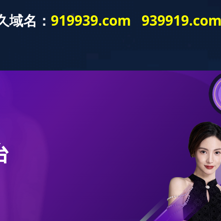
页
走近建投
资讯中心
业务领域
党团建设