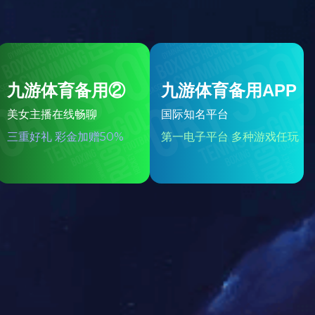
定的条件和程序...
-Z003)竞争性磋商结果公示