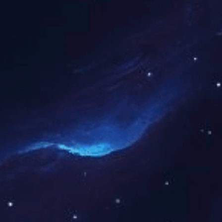
南昌高速公路有限公
28
南昌高速公路有限公司2026
2026-02
南昌高速公路有限
30
南昌高速公路有限公司收费站
2026-01
集团2026年第一
22