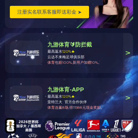
公司经营范围：
实业投资（金融、证券、期货、保险
除外）及管理（国家有专项规定的除外）；企业管理咨询
服务（涉及凭许可证、资质证或其他批准文件经营的项目
除外）
上一篇：
南昌市米兰MiLan（中国）集团房地产开发有限公司
下一篇：
南昌象湖梅湖风景区投资开发有限公司
返回列表页
微
0791-83983112
信
公
拨打服务热线
众
号
南昌市红谷滩新区丰和中大道456号城投大厦
一键地址导航