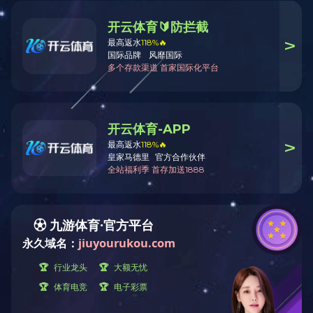
公司
于
2019年8月12日成立，为米兰官方网页版直属子公
购
文
兰
下
司，注册资本金20000万元。
主要职责
：支持实体经济发展，做大做强优质企业上
化
MiLan（中
属
下游产业链，优化金融服务环境等工作。
公司经营范围：
供应链金融服务；贸易融资；供应链
国）
公
管理；应收账款管理与催收；金融信息服务；物流业务
司
（快递服务除外）；实业投资；采购及销售业务代理；国
内贸易；进出口贸易及服务代理（国家限定公司经营或进
出口的商品和技术除外）。
南昌
城
投资产管理有限公司
于
2008年8月
1
8日挂牌成
立，
为
南昌市米兰MiLan（中国）
集团
有限公司
直属子公
司，注册资本金
5000万元
。
主要职责：参与资本市场的投资管理，在资金总体安
全的前提下，保证国有资本保值增值
。