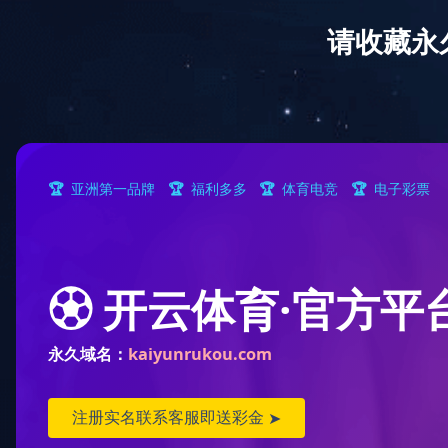
首
下属公司
-
Subsidiaries