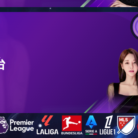
南昌市城市规划设计研究总院集团有限公
集团有限公司成立于
1964年，经过近60年的发
计、建筑工程设计、风景园林、测绘、工程咨询、
乙级、工程勘察乙级等综合性勘察设计科研单位。先
查，荣获了省“五一”劳动奖状、“高新技术企业”
、“南昌市十六、十七、十八届文明单位”等称号。
技术人员
492人，其他人员1
2
人。具有高、中级
程师
145
人，会计师
6
人，经济师
1人），享受市