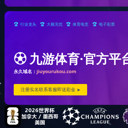
下属公司
南昌市城市规划设计研究总院
颁发的城乡规划编制、市政工程设
施工图设计审查一类、土地规划机构
系、CMA认证和国家高新技术企业审
五’期间实施信息化建设先进单位”
全院现有职工
50
4
人，其中专业
级高工
51
人，高级工程师
125
人，工