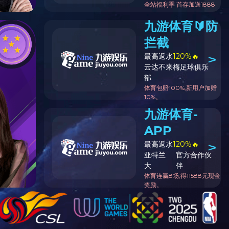
首页
>
下属公司
司
展，现已成为拥有住建部和自然资源部
工程监理等七个甲级资质证书以及
后通过了ISO9001质量管理体
OA系统
、“全国工程勘察设计行业‘十二
技术职称的专业技术人员
328
人（教授
官方微信
政府特殊津贴专家
3
人，各类国家注册