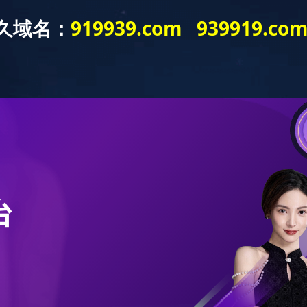
页
走近建投
资讯中心
业务领域
党团建设