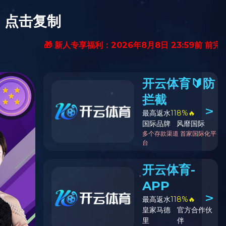
0791-83983112/0791-83955307
米兰
MiLan（中
纪检监察
招标采购
企业文化
国）